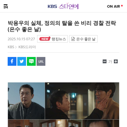
SNS 공유하기
메뉴 열기
페이스북
트위터
네이버
URL복사
글씨 작게보기
글씨 크게보기
박용우의 실체, 정의의 탈을 쓴 비리 경찰 전락
(은수 좋은 날)
2025.10.15 07:27
랭킹뉴스
은수 좋은 날
KBS
KBS드라마
가