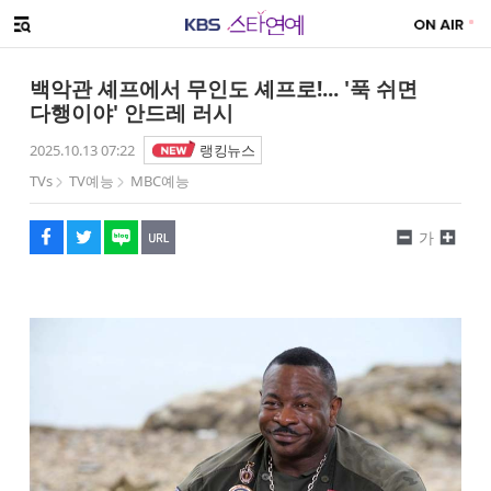
SNS 공유하기
메뉴 열기
페이스북
트위터
네이버
URL복사
글씨 작게보기
글씨 크게보기
백악관 셰프에서 무인도 셰프로!... '푹 쉬면
다행이야' 안드레 러시
2025.10.13 07:22
랭킹뉴스
TVs
TV예능
MBC예능
가