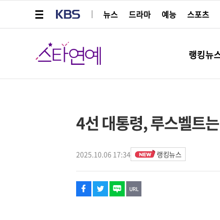
메뉴 열기
KBS
뉴스
드라마
예능
스포츠
스타연예
랭킹뉴
페이스북
트위터
네이버
URL복사
글씨 작게보기
글씨 크게보기
해시태그
4선 대통령, 루스벨트
2025.10.06 17:34
랭킹뉴스