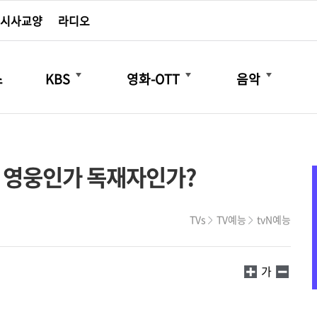
시사교양
라디오
더보기
더보기
더보기
스
KBS
영화-OTT
음악
는 영웅인가 독재자인가?
TVs
TV예능
tvN예능
가