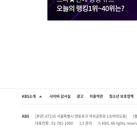
KBS소개
사이버 감사실
광고
이용약관
청소년 보호정책
SNS 공유하기
KBS
[본관] 07235 서울특별시 영등포구 여의공원로 13(여의도동)
[
대표전화 : 02-781-1000
1:1 문의
© KBS. All rights r