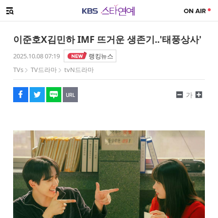
SNS 공유하기
해시태그
메뉴 열기
페이스북
트위터
네이버
URL복사
글씨 작게보기
글씨 크게보기
이준호X김민하 IMF 뜨거운 생존기..'태풍상사'
2025.10.08 07:19
랭킹뉴스
TVs
TV드라마
tvN드라마
가