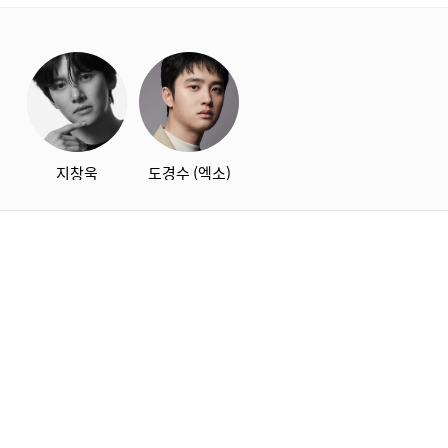
starbox
지창욱
도경수 (엑소)