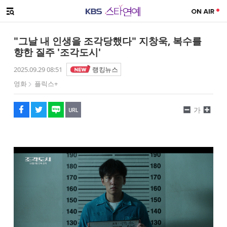
SNS 공유하기
해시태그
메뉴 열기
페이스북
트위터
네이버
URL복사
글씨 작게보기
글씨 크게보기
"그날 내 인생을 조각당했다" 지창욱, 복수를
향한 질주 '조각도시'
2025.09.29 08:51
랭킹뉴스
영화
플릭스+
가