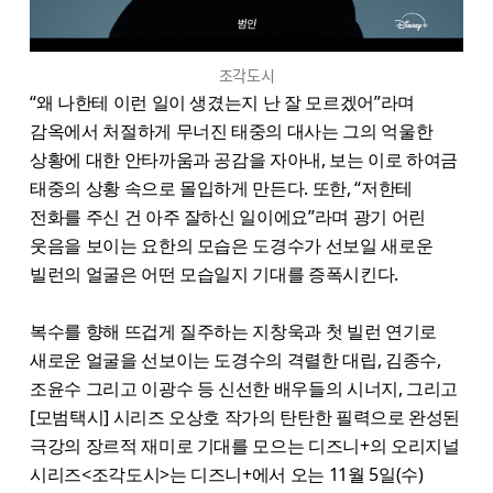
조각도시
“왜 나한테 이런 일이 생겼는지 난 잘 모르겠어”라며
감옥에서 처절하게 무너진 태중의 대사는 그의 억울한
상황에 대한 안타까움과 공감을 자아내, 보는 이로 하여금
태중의 상황 속으로 몰입하게 만든다. 또한, “저한테
전화를 주신 건 아주 잘하신 일이에요”라며 광기 어린
웃음을 보이는 요한의 모습은 도경수가 선보일 새로운
빌런의 얼굴은 어떤 모습일지 기대를 증폭시킨다.
복수를 향해 뜨겁게 질주하는 지창욱과 첫 빌런 연기로
새로운 얼굴을 선보이는 도경수의 격렬한 대립, 김종수,
조윤수 그리고 이광수 등 신선한 배우들의 시너지, 그리고
[모범택시] 시리즈 오상호 작가의 탄탄한 필력으로 완성된
극강의 장르적 재미로 기대를 모으는 디즈니+의 오리지널
시리즈<조각도시>는 디즈니+에서 오는 11월 5일(수)