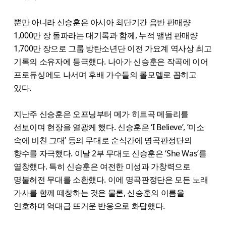
뿐만 아니라 신승훈은 아시아 최단기간 음반 판매량
1,000만 장 돌파라는 대기록과 함께, 누적 앨범 판매량
1,700만 장으로 그룹 방탄소년단 이전 가요계 역사상 최고
기록의 소유자에 등극했다. 나아가 신승훈은 작곡에 이어
프로듀싱에도 나서며 후배 가수들의 롤모델로 꼽히고
있다.
지난주 신승훈은 오프닝부터 메가 히트곡 메들리를
선보이며 현장을 열광케 했다. 신승훈은 ‘I Believe’, ’미소
속에 비친 그대’ 등의 무대로 순식간에 명곡판정단의
향수를 자극했다. 이날 2부 무대도 신승훈은 ‘She Was’를
열창했다. 특히 신승훈은 여전한 미성과 가창력으로
명불허전 무대를 소환했다. 이에 명곡판정단은 모든 노래
가사를 함께 떼창하는 것은 물론, 신승훈의 이름을
연호하며 역대급 뜨거운 반응으로 화답했다.