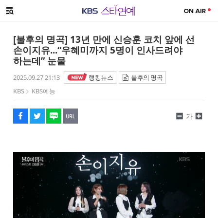
SNS 공유하기
메뉴 열기
페이스북
트위터
네이버
URL복사
글씨 작게보기
글씨 크게보기
[불후의 명곡] 13년 만에 신승훈 코치 앞에 선
손이지유...“우혜미까지 5명이 인사드려야
하는데” 눈물
2025.09.27 21:13
랭킹뉴스
불후의 명곡
KBS
KBS예능
가