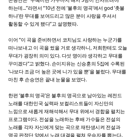
손승연은 “우혜미란 가수까지 해서 5명이 인사드려야
하는데...”라면서 “10년 전에 ‘불후의 명곡’에서 god ‘촛불
하나’란 무대를 보여드리고 많은 분이 사랑을 주셔서
활동할 수 있게 됐다”고 설명했따.
이어 “이 곡을 준비하면서 코치님도 사랑하는 누군가를
떠나보내고 이 곡을 썼을 거로 생각하니, 저희한테도 오늘
무대가 굉장히 의미 있다. 다섯 명이라 생각하고 무대를
꾸미겠다”고 밝혔다. 손이지유는 신승훈의 5집에 수록된
‘나보다 조금 더 높은 곳에 니가 있을 뿐’을 불렀다. 무대를
마친 후 손승연은 끝내 눈물을 보였다.
한편 ‘불후의 명곡’은 불후의 명곡으로 남아있는 레전드
노래를 대한민국 실력파 보컬리스트들이 자신만의
느낌으로 새롭게 재해석해서 무대 위에서 경합을 펼치는
프로그램이다. 전설을 노래하는 후배 가수들은 전설의
노래를 각자 자신에게 맞는 곡으로 재탄생시켜 전설과
명곡 판정단 앞에서 노래 대결을 펼쳐 우승자를 뽑는다.