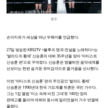
불후
손이지유가 세상을 떠난 우혜미를 언급했다.
27일 방송된 KBS2TV <불후의 명곡-전설을 노래하다>는
‘발라드의 황제’ 신승훈의 데뷔 35주년을 맞아 ‘아티스트
신승훈 편’으로 꾸며졌다. 신승훈은 명불허전 음악세계를
선보이는 한편 숨겨둔 유머감각으로 즐거움을 선사했다.
이번 ‘아티스트 신승훈’ 편의 주인공인 ‘발라드 황제’
신승훈은 1990년대 한국 가요계를 뒤흔든 국민 가수다.
그는 1집 앨범 ‘미소 속에 비친 그대’로 140만 장의
판매고를 올리며 데뷔와 동시에 밀리언셀러 가수 반열에
올랐다.