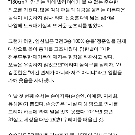
“180cm가 안 되는 키에 발라더에게 볼 수 없는 준수한
외모를 가졌다. 많은 여성 팬들의 심금을 울리는 아름다운
음색이 비슷하지 않나”라며 신승훈과의 닮은 점(?)을
나열해 토크대기실의 뜨거운 눈초리를 받았다.
그런가 하면, 임한별은 ‘3전 3승 100% 승률’ 정준일을 견제
대상으로 꼽아 흥미를 고조시켰다. 임한별이 “이런
전무후무한 대기록이 깨지는 현장을 직관하고 싶다.
오늘은 우승하지 않았으면”이라며 돌직구를 날리자, MC
김준현은 “이건 견제가 아니라 저주 아니냐”라고 일침을
가해 웃음을 자아냈다.
이날 첫 번째 순서는 손이지유(손승연, 이예준, 지세희,
유성은)가 뽑혔다. 손승연은 “사실 다섯 명으로 인사를
드려야 하는데”라며 말을 잇지 못했다. 2019년 향년
31살로 세상을 떠난 고(故) 우혜미를 떠올린 것.