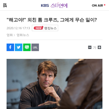
SNS 공유하기
해시태그
메뉴 열기
페이스북
트위터
네이버
URL복사
글씨 작게보기
글씨 크게보기
"해고야!" 외친 톰 크루즈, 그에게 무슨 일이?
2020.12.16 17:13
랭킹뉴스
영화
영화뉴스
가