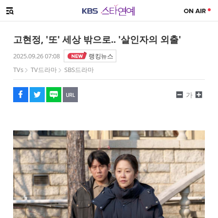
SNS 공유하기
해시태그
메뉴 열기
페이스북
트위터
네이버
URL복사
글씨 작게보기
글씨 크게보기
고현정, '또' 세상 밖으로.. '살인자의 외출'
2025.09.26 07:08
랭킹뉴스
TVs
TV드라마
SBS드라마
가