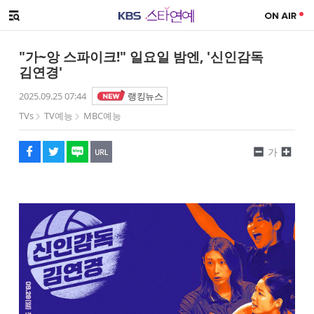
SNS 공유하기
메뉴 열기
페이스북
트위터
네이버
URL복사
글씨 작게보기
글씨 크게보기
"가~앙 스파이크!" 일요일 밤엔, '신인감독
김연경'
2025.09.25 07:44
랭킹뉴스
TVs
TV예능
MBC예능
가