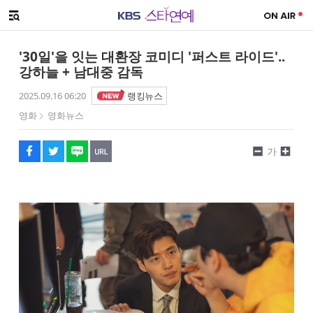
SNS 공유하기
메뉴 열기
페이스북
트위터
네이버
URL복사
글씨 작게보기
글씨 크게보기
'30일'을 잇는 대환장 코미디 '퍼스트 라이드'..
강하늘 + 남대중 감독
2025.09.16 06:20
랭킹뉴스
영화
영화뉴스
가