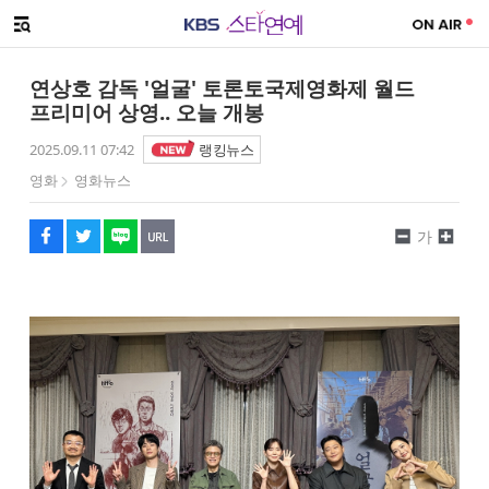
SNS 공유하기
해시태그
메뉴 열기
페이스북
트위터
네이버
URL복사
글씨 작게보기
글씨 크게보기
연상호 감독 '얼굴' 토론토국제영화제 월드
프리미어 상영.. 오늘 개봉
2025.09.11 07:42
랭킹뉴스
영화
영화뉴스
가