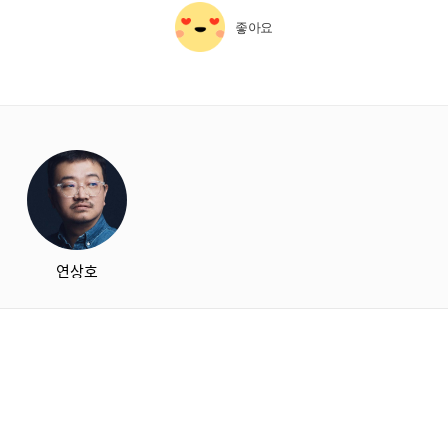
좋아요
starbox
연상호