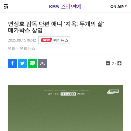
SNS 공유하기
해시태그
메뉴 열기
페이스북
트위터
네이버
URL복사
글씨 작게보기
글씨 크게보기
연상호 감독 단편 애니 '지옥: 두개의 삶'
메가박스 상영
2025.09.15 06:42
랭킹뉴스
영화
영화뉴스
가