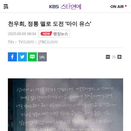
SNS 공유하기
해시태그
메뉴 열기
페이스북
트위터
네이버
URL복사
글씨 작게보기
글씨 크게보기
천우희, 정통 멜로 도전 ‘마이 유스’
2025.09.05 08:34
랭킹뉴스
TVs
TV드라마
JTBC드라마
가