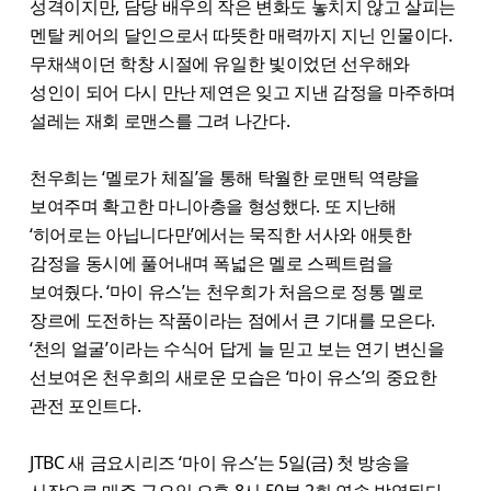
성격이지만, 담당 배우의 작은 변화도 놓치지 않고 살피는
멘탈 케어의 달인으로서 따뜻한 매력까지 지닌 인물이다.
무채색이던 학창 시절에 유일한 빛이었던 선우해와
성인이 되어 다시 만난 제연은 잊고 지낸 감정을 마주하며
설레는 재회 로맨스를 그려 나간다.
천우희는 ‘멜로가 체질’을 통해 탁월한 로맨틱 역량을
보여주며 확고한 마니아층을 형성했다. 또 지난해
‘히어로는 아닙니다만’에서는 묵직한 서사와 애틋한
감정을 동시에 풀어내며 폭넓은 멜로 스펙트럼을
보여줬다. ‘마이 유스’는 천우희가 처음으로 정통 멜로
장르에 도전하는 작품이라는 점에서 큰 기대를 모은다.
‘천의 얼굴’이라는 수식어 답게 늘 믿고 보는 연기 변신을
선보여온 천우희의 새로운 모습은 ‘마이 유스’의 중요한
관전 포인트다.
JTBC 새 금요시리즈 ‘마이 유스’는 5일(금) 첫 방송을
시작으로 매주 금요일 오후 8시 50분 2회 연속 방영된다.