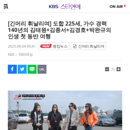
SNS 공유하기
메뉴 열기
페이스북
트위터
네이버
URL복사
글씨 작게보기
글씨 크게보기
[긴머리 휘날리며] 도합 225세, 가수 경력
140년의 김태원+김종서+김경호+박완규의
인생 첫 동반 여행
2025.09.04 00:41
랭킹뉴스
긴머리 휘날리며
KBS
KBS예능
가