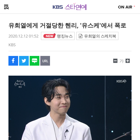
SNS 공유하기
해시태그
메뉴 열기
페이스북
트위터
네이버
URL복사
글씨 작게보기
글씨 크게보기
유희열에게 거절당한 헨리, '유스케'에서 폭로
2020.12.12 01:52
랭킹뉴스
유희열의 스케치북
KBS
가