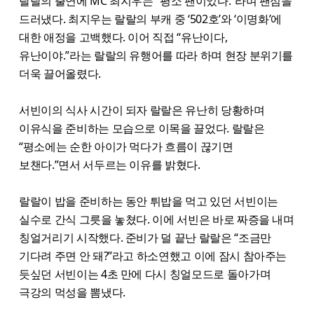
랄랄의 출연에 MC 최지우는 “평소 팬이었다.”라며 팬심을
드러냈다. 최지우는 랄랄의 부캐 중 ‘502호’와 ‘이명화’에
대한 애정을 고백했다. 이어 직접 “유난이다,
유난이야.”라는 랄랄의 유행어를 따라 하며 현장 분위기를
더욱 끌어올렸다.
서빈이의 식사 시간이 되자 랄랄은 유난히 당황하며
이유식을 준비하는 모습으로 이목을 끌었다. 랄랄은
“평소에는 순한 아이가 먹다가 흐름이 끊기면
보챈다.”면서 서두르는 이유를 밝혔다.
랄랄이 밥을 준비하는 동안 튀밥을 먹고 있던 서빈이는
실수로 간식 그릇을 놓쳤다. 이에 서빈은 바로 짜증을 내며
칭얼거리기 시작했다. 준비가 덜 끝난 랄랄은 “조금만
기다려 주면 안 돼?”라고 하소연했고 이에 잠시 참아주는
듯싶던 서빈이는 4초 만에 다시 칭얼모드로 돌아가며
극강의 먹성을 뽐냈다.