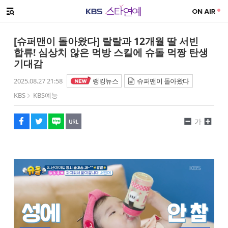
SNS 공유하기
메뉴 열기
페이스북
트위터
네이버
URL복사
글씨 작게보기
글씨 크게보기
[슈퍼맨이 돌아왔다] 랄랄과 12개월 딸 서빈
합류! 심상치 않은 먹방 스킬에 슈돌 먹짱 탄생
기대감
2025.08.27 21:58
랭킹뉴스
슈퍼맨이 돌아왔다
KBS
KBS예능
가