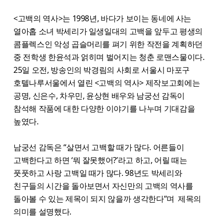
<고백의 역사>는 1998년, 바다가 보이는 동네에 사는
열아홉 소녀 박세리가 일생일대의 고백을 앞두고 평생의
콤플렉스인 악성 곱슬머리를 펴기 위한 작전을 계획하던
중 전학생 한윤석과 얽히며 벌어지는 청춘 로맨스물이다.
25일 오전, 방송인의 박경림의 사회로 서울시 마포구
호텔나루서울에서 열린 <고백의 역사> 제작보고회에는
공명, 신은수, 차우민, 윤상현 배우와 남궁선 감독이
참석해 작품에 대한 다양한 이야기를 나누며 기대감을
높였다.
남궁선 감독은 “살면서 고백할 때가 많다. 어른들이
고백한다고 하면 ‘뭐 잘못했어?’라고 하고, 어릴 때는
풋풋하고 사랑 고백일 때가 많다. 98년도 박세리와
친구들의 시간을 돌아보면서 자신만의 고백의 역사를
돌아볼 수 있는 제목이 되지 않을까 생각한다”며 제목의
의미를 설명했다.