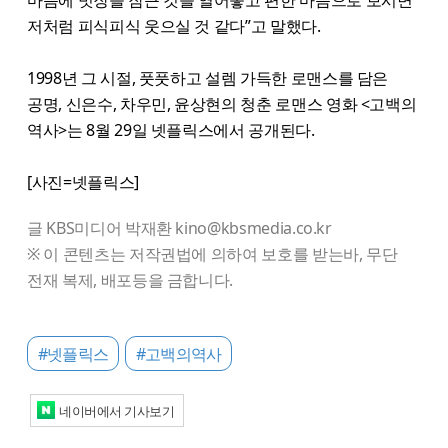
마음에 빗장을 잠근 것을 열어놓고 편한 마음으로 보시면
저처럼 피식피식 웃으실 것 같다”고 말했다.
1998년 그 시절, 풋풋하고 설렘 가득한 로맨스를 담은
공명, 신은수, 차우민, 윤상현의 청춘 로맨스 영화 <​고백의
역사>는 8월 29일 넷플릭스에서 공개된다.
[사진=넷플릭스]
글 KBS미디어 박재환 kino@kbsmedia.co.kr
※ 이 콘텐츠는 저작권법에 의하여 보호를 받는바, 무단
전재 복제, 배포등을 금합니다.
#넷플릭스
#고백의역사
네이버에서 기사보기