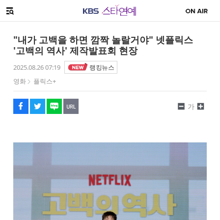
SNS 공유하기
해시태그
메뉴 열기
페이스북
트위터
네이버
URL복사
글씨 작게보기
글씨 크게보기
"내가 고백을 하면 깜짝 놀랄거야" 넷플릭스
'고백의 역사' 제작발표회 현장
2025.08.26 07:19
랭킹뉴스
영화
플릭스+
가