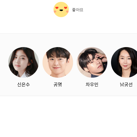
좋아요
starbox
신은수
공명
차우민
남궁선