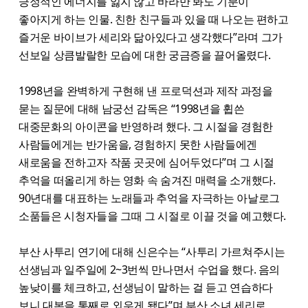
긍정적인 에너지를 잃지 않고 바라만 봐도 기분이
좋아지게 하는 인물. 친한 친구들과 있을 때 나오는 편하고
즐거운 바이브가 세리와 닮아있다고 생각했다”라며 그가
선보일 상큼발랄한 모습에 대한 궁금증을 끌어올렸다.
1998년을 완벽하게 구현해 낸 프로덕션과 제작 과정을
묻는 질문에 대해 남궁선 감독은 “1998년을 휩쓴
대중문화의 아이콘을 반영하려 했다. 그 시절을 경험한
사람들에게는 반가움을, 경험하지 못한 사람들에겐
새로움을 전하고자 작품 곳곳에 심어두었다”며 그 시절
추억을 떠올리게 하는 영화 속 숨겨진 매력을 소개했다.
90년대를 대표하는 노래들과 추억을 자극하는 아날로그
소품들은 시청자들을 그때 그 시절로 이끌 것을 예고했다.
부산 사투리 연기에 대해 신은수는 “사투리 가르쳐주시는
선생님과 일주일에 2~3번씩 만나면서 수업을 했다. 음의
높낮이를 체크하고, 선생님이 말하는 걸 듣고 연습하다
보니 대본을 통째로 외우게 됐다”​며 부산 소녀 세리로