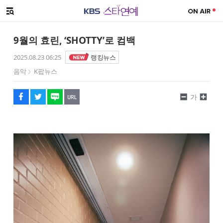
SNS 공유하기
메뉴 열기
페이스북
트위터
네이버
URL복사
글씨 작게보기
글씨 크게보기
9월의 효린, ‘SHOTTY’로 컴백
2025.08.23 06:25
랭킹뉴스
음악
K팝뉴스
가