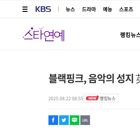
메뉴 열기
KBS
뉴스
드라마
예능
스포츠
스타연예
랭킹뉴
페이스북
트위터
네이버
URL복사
글씨 작게보기
글씨 크게보기
스타박스
블랙핑크, 음악의 성지 
2025.08.22 08:55
랭킹뉴스