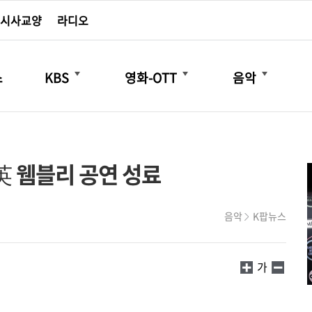
시사교양
라디오
더보기
더보기
더보기
스
KBS
영화-OTT
음악
英 웸블리 공연 성료
음악
K팝뉴스
가