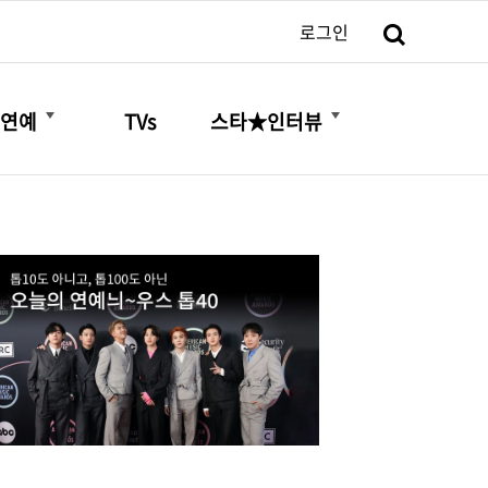
검색
로그인
더보기
더보기
연예
TVs
스타★인터뷰