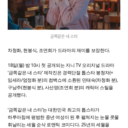
금쪽같은 내 스타
차청화, 현봉식, 조연희가 드라마의 재미를 보장한다.
18일(월) 밤 10시 첫 공개되는 지니 TV 오리지널 드라마
‘금쪽같은 내 스타’ 제작진은 경력단절 톱스타 봉청자(=
임세라/엄정화 분)의 컴백쇼에 소환된 민태숙(차청화 분),
구남주(현봉식 분), 사선영(조연희 분)의 캐릭터 스틸을
공개했다.
‘금쪽같은 내 스타’는 대한민국 최고의 톱스타가
하루아침에 평범한 중년 여성이 된 후 펼쳐지는 눈물 콧물
휘날리는 세월 순삭 로맨틱 코미디다. 25년의 세월을