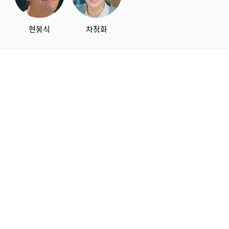
현봉식
차청화