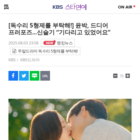
SNS 공유하기
메뉴 열기
페이스북
트위터
네이버
URL복사
글씨 작게보기
글씨 크게보기
[독수리 5형제를 부탁해!] 윤박, 드디어
프러포즈...신슬기 “기다리고 있었어요”
2025.08.03 23:58
랭킹뉴스
주말드라마 독수리 5형제를 부탁해!
KBS
KBS드라마
가