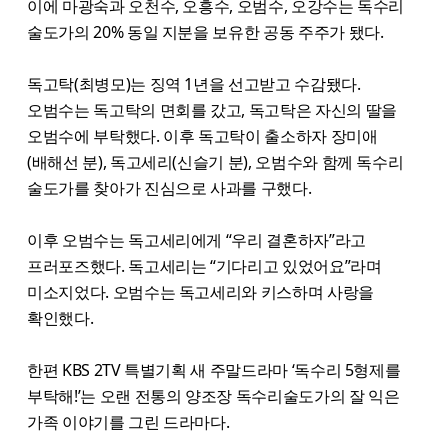
이에 마광숙과 오천수, 오흥수, 오범수, 오강수는 독수리
술도가의 20% 동일 지분을 보유한 공동 주주가 됐다.
독고탁(최병모)는 징역 1년을 선고받고 수감됐다.
오범수는 독고탁의 면회를 갔고, 독고탁은 자신의 딸을
오범수에 부탁했다. 이후 독고탁이 출소하자 장미애
(배해선 분), 독고세리(신슬기 분), 오범수와 함께 독수리
술도가를 찾아가 진심으로 사과를 구했다.
이후 오범수는 독고세리에게 “우리 결혼하자”라고
프러포즈했다. 독고세리는 “기다리고 있었어요”라며
미소지었다. 오범수는 독고세리와 키스하며 사랑을
확인했다.
한편 KBS 2TV 특별기획 새 주말드라마 ‘독수리 5형제를
부탁해!’는 오랜 전통의 양조장 독수리술도가의 잘 익은
가족 이야기를 그린 드라마다.