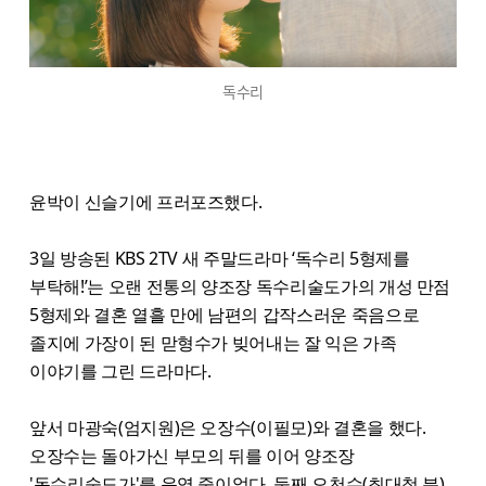
독수리
윤박이 신슬기에 프러포즈했다.
3일 방송된 KBS 2TV 새 주말드라마 ‘독수리 5형제를
부탁해!’는 오랜 전통의 양조장 독수리술도가의 개성 만점
5형제와 결혼 열흘 만에 남편의 갑작스러운 죽음으로
졸지에 가장이 된 맏형수가 빚어내는 잘 익은 가족
이야기를 그린 드라마다.
앞서 마광숙(엄지원)은 오장수(이필모)와 결혼을 했다.
오장수는 돌아가신 부모의 뒤를 이어 양조장
'독수리술도가'를 운영 중이었다. 둘째 오천수(최대철 분)