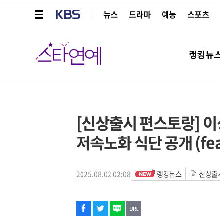
메뉴 열기
KBS
뉴스
드라마
예능
스포츠
스타연예
랭킹뉴
페이스북
트위터
네이버
URL복사
글씨 작게보기
글씨 크게보기
[신상출시 편스토랑] 이
저속노화 식단 공개 (fea
2025.08.02 02:08
랭킹뉴스
신상출