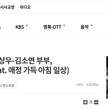
시사교양
라디오
더보기
더보기
더보기
스
KBS
영화-OTT
음악
상우-김소연 부부,
t. 애정 가득 아침 일상)
KBS
KBS예능
시 편스토랑
가