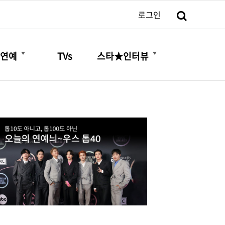
검색
로그인
더보기
더보기
연예
TVs
스타★인터뷰