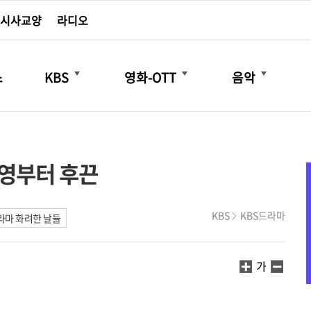
시사교양
라디오
더보기
더보기
더보기
스
KBS
영화-OTT
음악
촬영부터 후끈
KBS
KBS드라마
라마 화려한 날들
가