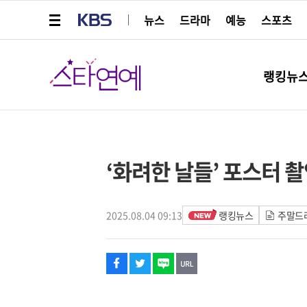
메뉴 열기
KBS
뉴스
드라마
예능
스포츠
스타연예
랭킹뉴
페이스북
트위터
네이버
URL복사
글씨 작게보기
글씨 크게보기
‘화려한 날들’ 포스터 
2025.08.04 09:13
랭킹뉴스
주말드