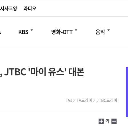
시사교양
라디오
더보기
더보기
더보기
스
KBS
영화-OTT
음악
JTBC '마이 유스' 대본
TVs
TV드라마
JTBC드라마
가