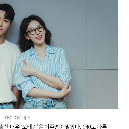
JTBC '마이 유스'
출신 배우 ‘모태린’은 이주명이 맡았다. 180도 다른