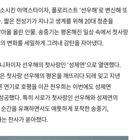
소시킨 아역스타이자, 플로리스트 ‘선우해’로 변신해 또
. 짧은 전성기가 지나고 생계를 위해 20대 청춘을
쌓아올 올린 인물. 송중기는 평온해진 일상 속에서 첫사랑
해의 변화를 세밀하게 그려내 감탄을 자아냈다.
니저이자 선우해의 첫사랑인 ‘성제연’으로 열연했다.
은 첫사랑 선우해의 평온을 깨뜨리다 되레 잊고 지낸
다른 연기로 호평을 이끈 천우희는 이번에도 성제연
성공했다. 특히 서로가 첫사랑인 선우해와 성제연의
 순간을 유쾌하면서도 애틋하게 포착한 송중기,
라는 찬사가 쏟아졌다.