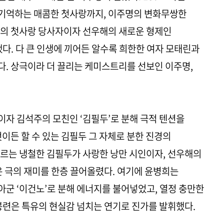
기억하는 매콤한 첫사랑까지, 이주명의 변화무쌍한
린의 첫사랑 당사자이자 선우해의 새로운 형제인
다. 다 큰 인생에 끼어든 알수록 희한한 여자 모태린과
. 상극이라 더 끌리는 케미스트리를 선보인 이주명,
자 김석주의 모친인 ‘김필두’로 분해 극적 텐션을
이든 할 수 있는 김필두 그 자체로 분한 진경의
르는 냉철한 김필두가 사랑한 낭만 시인이자, 선우해의
은 극의 재미를 한층 끌어올렸다. 여기에 윤병희는
군 ‘이건노’로 분해 에너지를 불어넣었고, 열정 충만한
봉련은 특유의 현실감 넘치는 연기로 진가를 발휘했다.