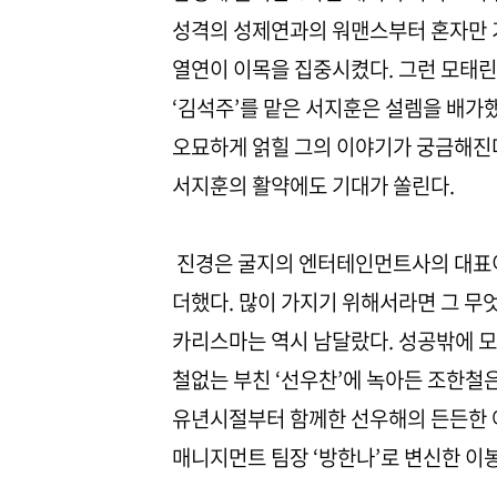
성격의 성제연과의 워맨스부터 혼자만 
열연이 이목을 집중시켰다. 그런 모태
‘김석주’를 맡은 서지훈은 설렘을 배가했
오묘하게 얽힐 그의 이야기가 궁금해진다
서지훈의 활약에도 기대가 쏠린다.
진경은 굴지의 엔터테인먼트사의 대표이
더했다. 많이 가지기 위해서라면 그 무엇
카리스마는 역시 남달랐다. 성공밖에 모
철없는 부친 ‘선우찬’에 녹아든 조한철
유년시절부터 함께한 선우해의 든든한 아
매니지먼트 팀장 ‘방한나’로 변신한 이