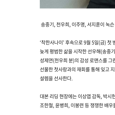
송중기, 천우희, 이주명, 서지훈이 녹
‘착한사나이’ 후속으로 9월 5일(금) 첫
늦게 평범한 삶을 시작한 선우해(송중기
성제연(천우희 분)의 감성 로맨스를 그
선물한 첫사랑과의 재회를 통해 잊고 지
설렘을 선사한다.
대본 리딩 현장에는 이상엽 감독, 박시현
조한철, 윤병희, 이봉련 등 쟁쟁한 배우