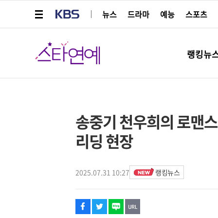
메뉴 열기
KBS
뉴스
드라마
예능
스포츠
스타연예
랭킹뉴
페이스북
트위터
네이버
URL복사
글씨 작게보기
글씨 크게보기
해시태그
스타박스
송중기 천우희의 로맨스, 
리딩 현장
2025.07.31 10:27
랭킹뉴스