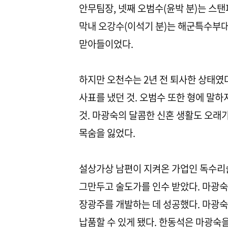
안무팀장, 넷째 오범수(윤박 분)는 스
막내 오강수(이석기 분)는 해군특수부대
맏아들이었다.
하지만 오천수는 2년 전 퇴사한 상태였
사표를 냈던 것. 오범수 또한 형에 말하
것. 마광숙의 달콤한 신혼 생활도 오래
목숨을 잃었다.
설상가상 남편이 지켜온 가업인 독수리
그만두고 술도가를 인수 받았다. 마광
장광주를 개발하는 데 성공했다. 마광숙
납품할 수 있게 됐다. 한동석은 마광숙을