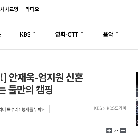
시사교양
라디오
더보기
더보기
더보기
스
KBS
영화-OTT
음악
!] 안재욱-엄지원 신혼
는 둘만의 캠핑
KBS
KBS드라마
마 독수리 5형제를 부탁해!
가