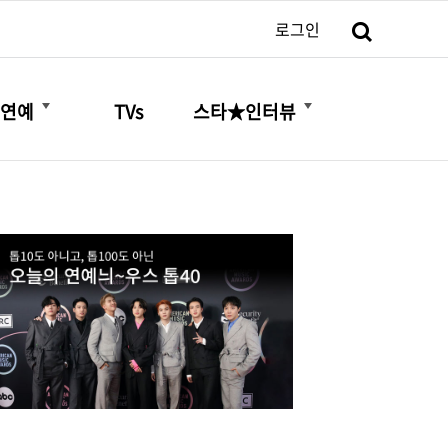
검색
로그인
더보기
더보기
연예
TVs
스타★인터뷰