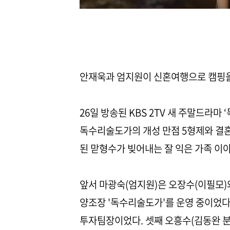
안재욱과 엄지원이 신혼여행으로 캠핑을
26일 방송된 KBS 2TV 새 주말드라마
독수리술도가의 개성 만점 5형제와 결
된 맏형수가 빚어내는 잘 익은 가족 이
앞서 마광숙(엄지원)은 오장수(이필모)
양조장 '독수리술도가'를 운영 중이었다
투자팀장이었다. 셋째 오흥수(김동완 