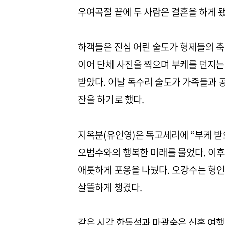
우여곡절 끝에 두 사람은 결혼을 하게 
하객들은 진심 어린 술도가 형제들의 축
이어 단체 사진을 찍으며 부케를 던지는
받았다. 이날 독수리 술도가 가족들과 
잔을 하기로 했다.
지옥분(유인영)은 독고세리에 “부케 받
오범수와의 행복한 미래를 물었다. 이
애틋하게 포옹을 나눴다. 오강수는 형
살뜰하게 챙겼다.
같은 시각 한동석과 마광숙은 신혼 여행