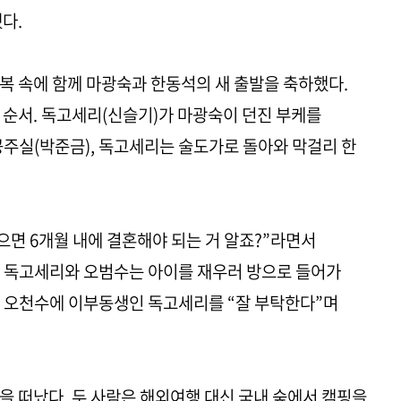
됐다.
복 속에 함께 마광숙과 한동석의 새 출발을 축하했다.
 순서. 독고세리(신슬기)가 마광숙이 던진 부케를
공주실(박준금), 독고세리는 술도가로 돌아와 막걸리 한
으면 6개월 내에 결혼해야 되는 거 알죠?”라면서
후 독고세리와 오범수는 아이를 재우러 방으로 들어가
인 오천수에 이부동생인 독고세리를 “잘 부탁한다”며
을 떠났다. 두 사람은 해외여행 대신 국내 숲에서 캠핑을