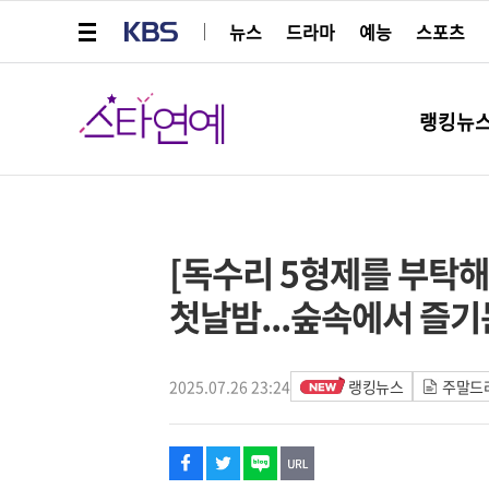
메뉴 열기
KBS
뉴스
드라마
예능
스포츠
스타연예
랭킹뉴
페이스북
트위터
네이버
URL복사
글씨 작게보기
글씨 크게보기
[독수리 5형제를 부탁해
첫날밤...숲속에서 즐기
2025.07.26 23:24
랭킹뉴스
주말드라