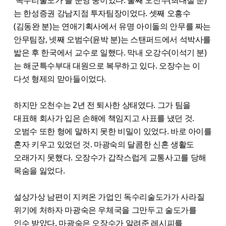
'독수리술도가'를 운영 중이었다. 둘째 오천수(최대철 분)
는 한성증권 강남지점 투자팀장이었다. 셋째 오흥수
(김동완 분)는 연애기획사에서 유명 아이돌의 안무를 짜는
안무팀장, 넷째 오범수(윤박 분)는 스탠퍼드에서 석박사를
밟은 후 한국에서 교수로 일했다. 막내 오강수(이석기 분)
는 해군특수부대 대원으로 복무하고 있다. 오장수는 이
다섯 형제의 맏아들이었다.
하지만 오천수는 2년 전 퇴사한 상태였다. 그가 팀을
대표해 회사가 입은 손해에 책임지고 사표를 냈던 것.
오범수 또한 형에 말하지 못한 비밀이 있었다. 바로 아이를
혼자 키우고 있었던 것. 마광숙의 달콤한 신혼 생활도
오래가지 못했다. 오장수가 갑작스럽게 교통사고를 당해
목숨을 잃었다.
설상가상 남편이 지켜온 가업인 독수리술도가가 사라질
위기에 처하자 마광숙은 우체국을 그만두고 술도가를
인수 받았다. 마광숙은 오장수가 알려준 레시피를