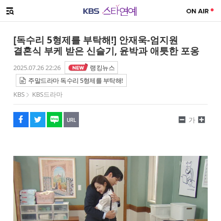
SNS 공유하기
메뉴 열기
페이스북
트위터
네이버
URL복사
글씨 작게보기
글씨 크게보기
[독수리 5형제를 부탁해!] 안재욱-엄지원
결혼식 부케 받은 신슬기, 윤박과 애틋한 포옹
2025.07.26 22:26
랭킹뉴스
주말드라마 독수리 5형제를 부탁해!
KBS
KBS드라마
가