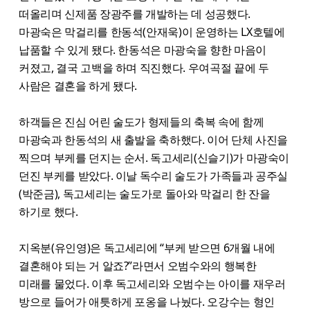
떠올리며 신제품 장광주를 개발하는 데 성공했다.
마광숙은 막걸리를 한동석(안재욱)이 운영하는 LX호텔에
납품할 수 있게 됐다. 한동석은 마광숙을 향한 마음이
커졌고, 결국 고백을 하며 직진했다. 우여곡절 끝에 두
사람은 결혼을 하게 됐다.
하객들은 진심 어린 술도가 형제들의 축복 속에 함께
마광숙과 한동석의 새 출발을 축하했다. 이어 단체 사진을
찍으며 부케를 던지는 순서. 독고세리(신슬기)가 마광숙이
던진 부케를 받았다. 이날 독수리 술도가 가족들과 공주실
(박준금), 독고세리는 술도가로 돌아와 막걸리 한 잔을
하기로 했다.
지옥분(유인영)은 독고세리에 “부케 받으면 6개월 내에
결혼해야 되는 거 알죠?”라면서 오범수와의 행복한
미래를 물었다. 이후 독고세리와 오범수는 아이를 재우러
방으로 들어가 애틋하게 포옹을 나눴다. 오강수는 형인