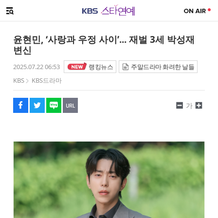
SNS 공유하기
메뉴 열기
페이스북
트위터
네이버
URL복사
글씨 작게보기
글씨 크게보기
윤현민, ‘사랑과 우정 사이’... 재벌 3세 박성재
변신
2025.07.22 06:53
랭킹뉴스
주말드라마 화려한 날들
KBS
KBS드라마
가