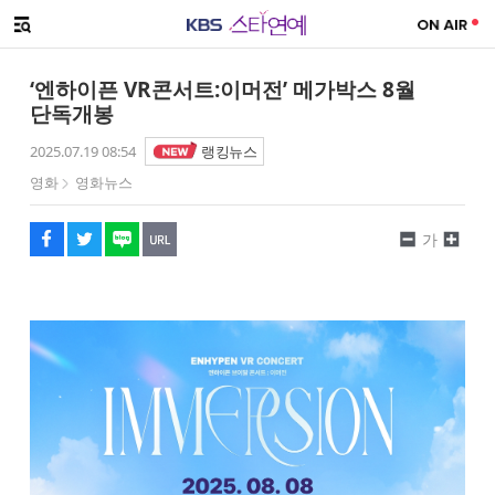
SNS 공유하기
해시태그
메뉴 열기
페이스북
트위터
네이버
URL복사
글씨 작게보기
글씨 크게보기
‘엔하이픈 VR콘서트:이머전’ 메가박스 8월
단독개봉
2025.07.19 08:54
랭킹뉴스
영화
영화뉴스
가