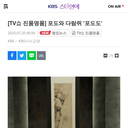
SNS 공유하기
메뉴 열기
페이스북
트위터
네이버
URL복사
글씨 작게보기
글씨 크게보기
[TV쇼 진품명품] 포도와 다람쥐 '포도도'
2025.07.20 06:56
랭킹뉴스
TV쇼 진품명품
KBS
KBS시사교양
가