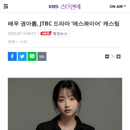
SNS 공유하기
해시태그
메뉴 열기
페이스북
트위터
네이버
URL복사
글씨 작게보기
글씨 크게보기
배우 권아름, JTBC 드라마 ‘에스콰이어' 캐스팅
2025.07.13 09:12
랭킹뉴스
연예
스타
가