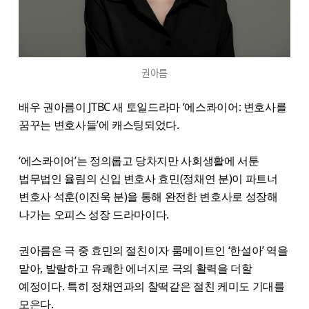
권아름
배우 권아름이 JTBC 새 토일드라마 ‘에스콰이어: 변호사를
꿈꾸는 변호사들’에 캐스팅되었다.
‘에스콰이어’는 정의롭고 당차지만 사회생활에 서툰
법무법인 율림의 신입 변호사 효민(정채연 분)이 파트너
변호사 석훈(이진욱 분)을 통해 완전한 변호사로 성장해
나가는 오피스 성장 드라마이다.
권아름은 극 중 효민의 절친이자 룸메이트인 ‘한설아’ 역을
맡아, 발랄하고 유쾌한 에너지로 극의 활력을 더할
예정이다. 특히 정채연과의 찰떡같은 절친 케미도 기대를
모은다.