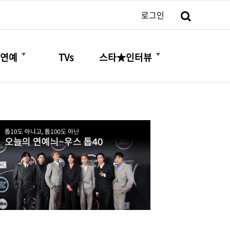
검색
로그인
더보기
더보기
연예
TVs
스타★인터뷰