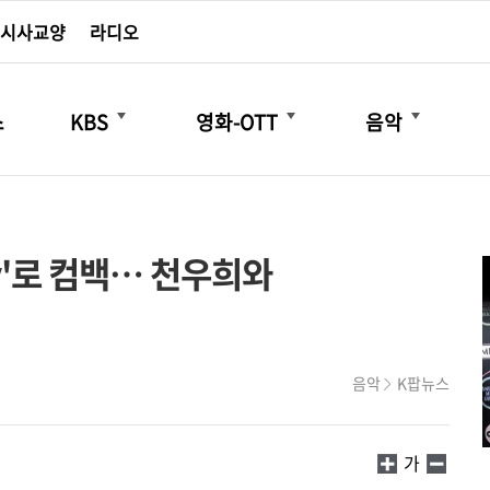
시사교양
라디오
더보기
더보기
더보기
스
KBS
영화-OTT
음악
y'로 컴백… 천우희와
음악
K팝뉴스
가