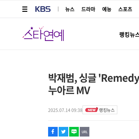
메뉴 열기
KBS
뉴스
드라마
예능
스포츠
스타연예
랭킹뉴
페이스북
트위터
네이버
URL복사
글씨 작게보기
글씨 크게보기
스타박스
박재범, 싱글 'Remed
누아르 MV
2025.07.14 09:38
랭킹뉴스