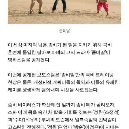
좀비딸
이 세상 마지막 남은 좀비가 된 딸을 지키기 위해 극비
훈련에 돌입한 딸바보 아빠의 코믹 드라마 ‘좀비딸’이
영화스틸을 공개했다.
이번에 공개된 보도스틸은 ‘좀비딸’만의 극비 트레이닝
현장은 물론, 개성만점 캐릭터들의 활약과 이들의 유쾌한
케미를 생생하게 담아내며 시선을 사로잡는다.
좀비 바이러스가 확산돼 집 앞까지 좀비 떼가 몰려오자,
소파 아래 몸을 숨긴 채 탈출 기회를 엿보는 ‘정환’(조정석)
과 ‘수아’(최유리) 부녀의 모습에서 일촉즉발의 긴박감이
고스란히 전해진다. ‘정환’은 엄마 ‘밤순’(이정은)이 지내는