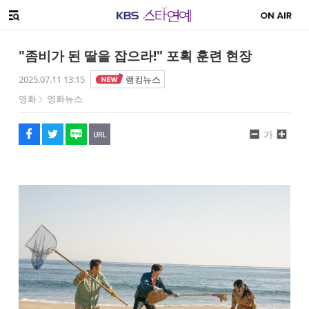
SNS 공유하기
해시태그
메뉴 열기
페이스북
트위터
네이버
URL복사
글씨 작게보기
글씨 크게보기
"좀비가 된 딸을 잡으라!" 포획 훈련 현장
2025.07.11 13:15
랭킹뉴스
영화
영화뉴스
가