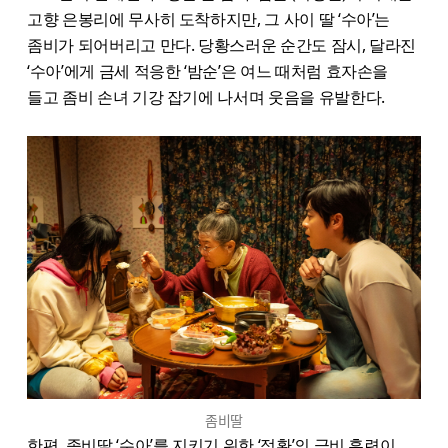
고향 은봉리에 무사히 도착하지만, 그 사이 딸 ‘수아’는
좀비가 되어버리고 만다. 당황스러운 순간도 잠시, 달라진
‘수아’에게 금세 적응한 ‘밤순’은 여느 때처럼 효자손을
들고 좀비 손녀 기강 잡기에 나서며 웃음을 유발한다.
좀비딸
한편, 좀비딸 ‘수아’를 지키기 위한 ‘정환’의 극비 훈련이