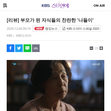
SNS 공유하기
해시태그
메뉴 열기
페이스북
트위터
네이버
URL복사
글씨 작게보기
글씨 크게보기
[리뷰] 부모가 된 자식들의 찬란한 '나들이'
2020.12.04 00:19
랭킹뉴스
KBS 드라마 스페셜 2020
KBS
KBS드라마
가