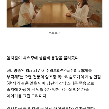
독수수리
엄지원이 박효주에 생활비 통장을 물려줬다.
5일 방송된 KBS 2TV 새 주말드라마 ‘독수리 5형제를
부탁해!’는 오랜 전통의 양조장 독수리술도가의 개성 만점
5형제와 결혼 열흘 만에 남편의 갑작스러운 죽음으로
졸지에 가장이 된 맏형수가 빚어내는 잘 익은 가족
이야기를 그린 드라마다.
앞서 마광숙(엄지원)은 오장수(이필모)와 결혼을 했다.