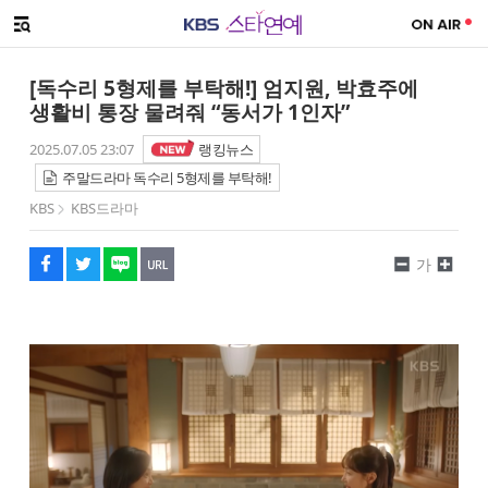
SNS 공유하기
메뉴 열기
페이스북
트위터
네이버
URL복사
글씨 작게보기
글씨 크게보기
[독수리 5형제를 부탁해!] 엄지원, 박효주에
생활비 통장 물려줘 “동서가 1인자”
2025.07.05 23:07
랭킹뉴스
주말드라마 독수리 5형제를 부탁해!
KBS
KBS드라마
가