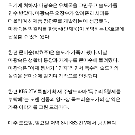
위기에 처하자 마광숙은 우체국을 그만두고 술도가를
인수 받았다. 마광숙은 오장수가 알려준 레시피를
떠올리며 신제품 장광주를 개발하는 데 성공했다.
마광숙은 막걸리를 한동석(안재욱)이 운영하는 LX호텔에
납품할 수 있게 됐다.
한편 문미순(박효주)은 술도가 가족이 됐다. 이날
마광숙은 생활비 통장과 가계부를 문미순에 물려줬다.
마광숙은 “이제 동서가 1인자”라면서 독수리 술도가의
살림을 문미순에 맡기며 가족으로 인정했다.
한편 KBS 2TV 특별기획 새 주말드라마 ‘독수리 5형제를
부탁해!’는 오랜 전통의 양조장 독수리술도가의 잘 익은
가족 이야기를 그린 드라마다.
매주 토요일, 일요일 저녁 8시 KBS 2TV에서 방송된다.