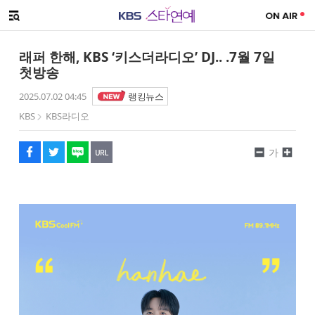
SNS 공유하기
메뉴 열기
페이스북
트위터
네이버
URL복사
글씨 작게보기
글씨 크게보기
래퍼 한해, KBS ‘키스더라디오’ DJ.. .7월 7일
첫방송
2025.07.02 04:45
랭킹뉴스
KBS
KBS라디오
가