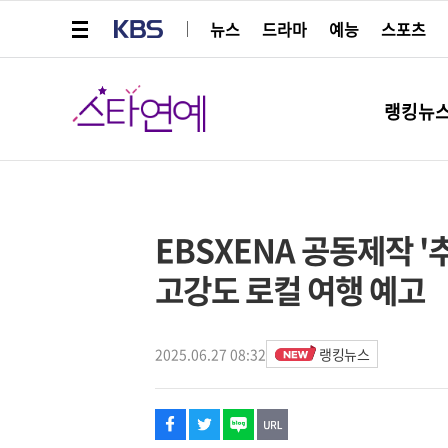
메뉴 열기
KBS
뉴스
드라마
예능
스포츠
스타연예
랭킹뉴
페이스북
트위터
네이버
URL복사
글씨 작게보기
글씨 크게보기
스타박스
EBSXENA 공동제작 '
고강도 로컬 여행 예고
2025.06.27 08:32
랭킹뉴스