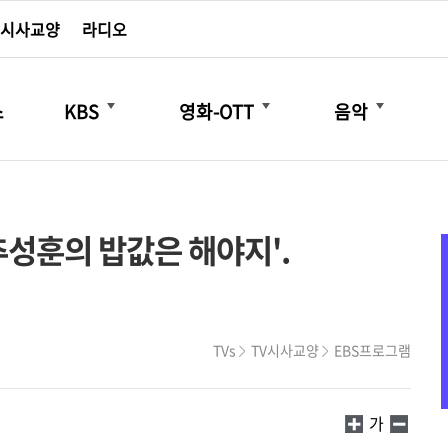
시사교양
라디오
더보기
더보기
더보기
스
KBS
영화-OTT
음악
추성훈의 밥값은 해야지'.
TVs
TV시사교양
EBS프로그램
가