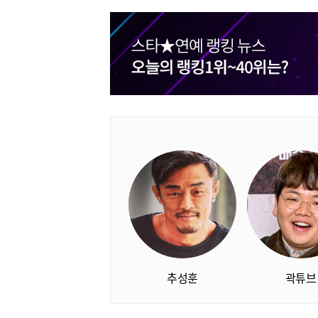
추성훈
곽튜브