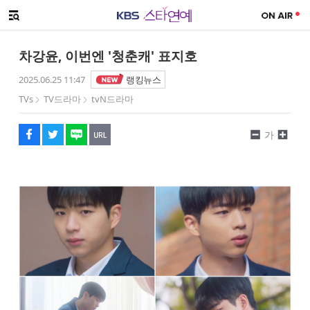
SNS 공유하기
해시태그
메뉴 열기
페이스북
트위터
네이버
URL복사
글씨 작게보기
글씨 크게보기
차강윤, 이번엔 '청춘캐' 표지호
2025.06.25 11:47
랭킹뉴스
TVs
TV드라마
tvN드라마
가