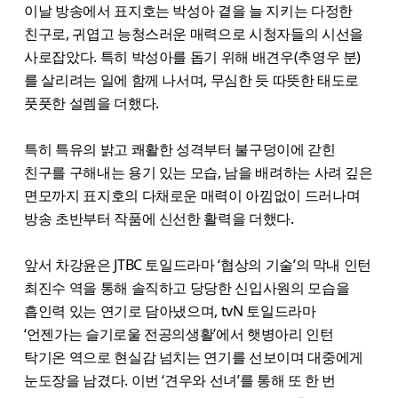
이날 방송에서 표지호는 박성아 곁을 늘 지키는 다정한
친구로, 귀엽고 능청스러운 매력으로 시청자들의 시선을
사로잡았다. 특히 박성아를 돕기 위해 배견우(추영우 분)
를 살리려는 일에 함께 나서며, 무심한 듯 따뜻한 태도로
풋풋한 설렘을 더했다.
특히 특유의 밝고 쾌활한 성격부터 불구덩이에 갇힌
친구를 구해내는 용기 있는 모습, 남을 배려하는 사려 깊은
면모까지 표지호의 다채로운 매력이 아낌없이 드러나며
방송 초반부터 작품에 신선한 활력을 더했다.
앞서 차강윤은 JTBC 토일드라마 ‘협상의 기술’의 막내 인턴
최진수 역을 통해 솔직하고 당당한 신입사원의 모습을
흡인력 있는 연기로 담아냈으며, tvN 토일드라마
‘언젠가는 슬기로울 전공의생활’에서 햇병아리 인턴
탁기온 역으로 현실감 넘치는 연기를 선보이며 대중에게
눈도장을 남겼다. 이번 ‘견우와 선녀’를 통해 또 한 번