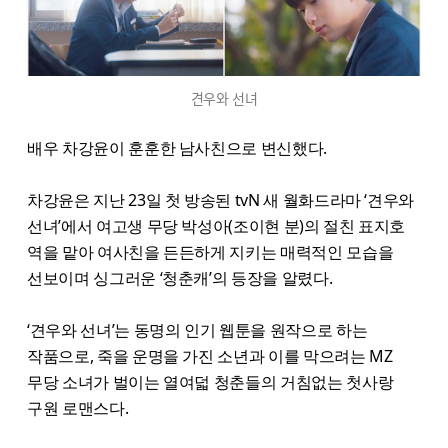
견우와 선녀
배우 차강윤이 훈훈한 남사친으로 변신했다.
차강윤은 지난 23일 첫 방송된 tvN 새 월화드라마 ‘견우와
선녀’에서 여고생 무당 박성아(조이현 분)의 절친 표지호
역을 맡아 여사친을 든든하게 지키는 매력적인 모습을
선보이며 싱그러운 ‘청춘캐’의 등장을 알렸다.
‘견우와 선녀’는 동명의 인기 웹툰을 원작으로 하는
작품으로, 죽을 운명을 가진 소년과 이를 막으려는 MZ
무당 소녀가 벌이는 열여덟 청춘들의 거침없는 첫사랑
구원 로맨스다.