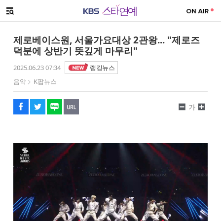
SNS 공유하기
해시태그
메뉴 열기
페이스북
트위터
네이버
URL복사
글씨 작게보기
글씨 크게보기
제로베이스원, 서울가요대상 2관왕... "제로즈
덕분에 상반기 뜻깊게 마무리"
2025.06.23 07:34
랭킹뉴스
음악
K팝뉴스
가