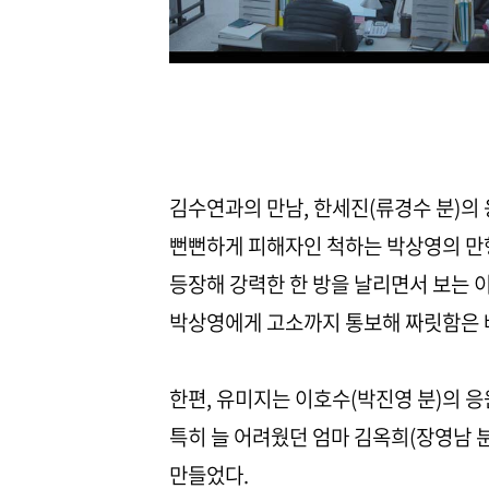
김수연과의 만남, 한세진(류경수 분)의
뻔뻔하게 피해자인 척하는 박상영의 만행
등장해 강력한 한 방을 날리면서 보는 
박상영에게 고소까지 통보해 짜릿함은 
한편, 유미지는 이호수(박진영 분)의 응
특히 늘 어려웠던 엄마 김옥희(장영남 
만들었다.