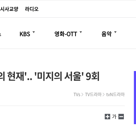
시사교양
라디오
더보기
더보기
더보기
스
KBS
영화-OTT
음악
현재'.. '미지의 서울' 9회
TVs
TV드라마
tvN드라마
가