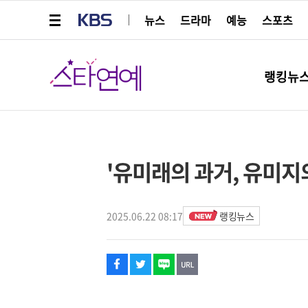
메뉴 열기
KBS
뉴스
드라마
예능
스포츠
스타연예
랭킹뉴
페이스북
트위터
네이버
URL복사
글씨 작게보기
글씨 크게보기
해시태그
'유미래의 과거, 유미지의 
2025.06.22 08:17
랭킹뉴스