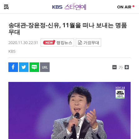
SNS 공유하기
메뉴 열기
페이스북
트위터
네이버
URL복사
글씨 작게보기
글씨 크게보기
송대관-장윤정-신유, 11월을 떠나 보내는 명품
무대
2020.11.30 22:31
랭킹뉴스
가요무대
KBS
가