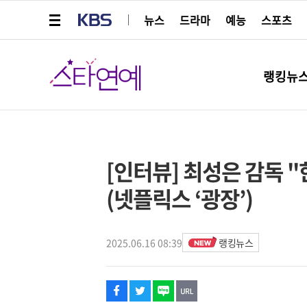
메뉴 열기
KBS
뉴스
드라마
예능
스포츠
스타연예
랭킹뉴
페이스북
트위터
네이버
URL복사
글씨 작게보기
글씨 크게보기
해시태그
스타박스
[인터뷰] 최성은 감독 "
(넷플릭스 ‘광장’)
2025.06.16 08:39
랭킹뉴스