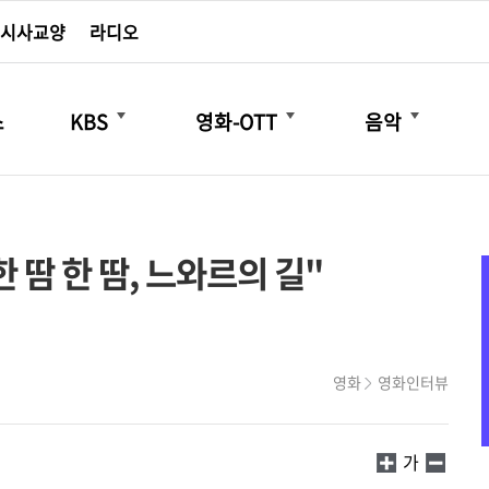
시사교양
라디오
더보기
더보기
더보기
스
KBS
영화-OTT
음악
한 땀 한 땀, 느와르의 길"
영화
영화인터뷰
가