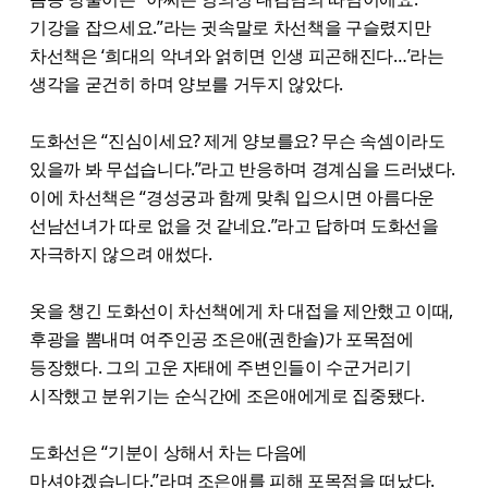
기강을 잡으세요.”라는 귓속말로 차선책을 구슬렸지만
차선책은 ‘희대의 악녀와 얽히면 인생 피곤해진다…’라는
생각을 굳건히 하며 양보를 거두지 않았다.
도화선은 “진심이세요? 제게 양보를요? 무슨 속셈이라도
있을까 봐 무섭습니다.”라고 반응하며 경계심을 드러냈다.
이에 차선책은 “경성궁과 함께 맞춰 입으시면 아름다운
선남선녀가 따로 없을 것 같네요.”라고 답하며 도화선을
자극하지 않으려 애썼다.
옷을 챙긴 도화선이 차선책에게 차 대접을 제안했고 이때,
후광을 뽐내며 여주인공 조은애(권한솔)가 포목점에
등장했다. 그의 고운 자태에 주변인들이 수군거리기
시작했고 분위기는 순식간에 조은애에게로 집중됐다.
도화선은 “기분이 상해서 차는 다음에
마셔야겠습니다.”라며 조은애를 피해 포목점을 떠났다.