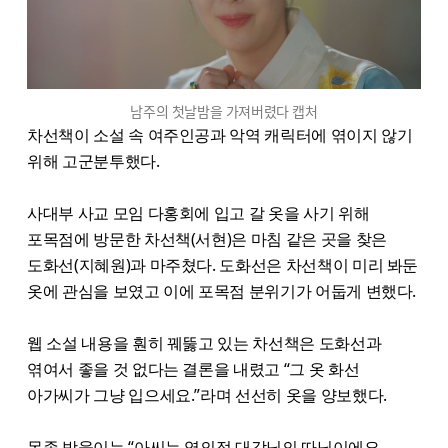
남주의 첫날밤을 가져버렸다 캡처
차선책이 소설 속 여주인공과 악역 캐릭터에 엮이지 않기
위해 고군분투했다.
사대부 사교 모임 다홍회에 입고 갈 옷을 사기 위해
포목점에 방문한 차선책(서현)은 마침 같은 곳을 찾은
도화선(지혜원)과 마주쳤다. 도화선은 차선책이 미리 봐둔
옷에 관심을 보였고 이에 포목점 분위기가 어둡게 변했다.
웹 소설 내용을 훤히 꿰뚫고 있는 차선책은 도화선과
엮여서 좋을 것 없다는 결론을 내렸고 “그 옷 화선
아가씨가 그냥 입으세요.”라며 선선히 옷을 양보했다.
몸종 방울이는 “아씨는 영의정 대감님의 따님이에요.