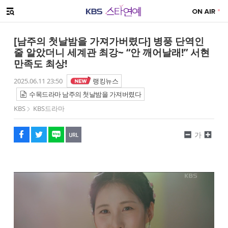
SNS 공유하기
메뉴 열기
페이스북
트위터
네이버
URL복사
글씨 작게보기
글씨 크게보기
[남주의 첫날밤을 가져가버렸다] 병풍 단역인
줄 알았더니 세계관 최강~ “안 깨어날래!” 서현
만족도 최상!
2025.06.11 23:50
랭킹뉴스
수목드라마 남주의 첫날밤을 가져버렸다
KBS
KBS드라마
가