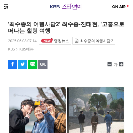
SNS 공유하기
메뉴 열기
페이스북
트위터
네이버
URL복사
글씨 작게보기
글씨 크게보기
‘최수종의 여행사담2’ 최수종-진태현, '고흥으로
떠나는 힐링 여행
2025.06.08 07:14
랭킹뉴스
최수종의 여행사담 2
KBS
KBS예능
가