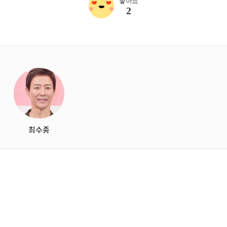
좋아요
2
starbox
최수종