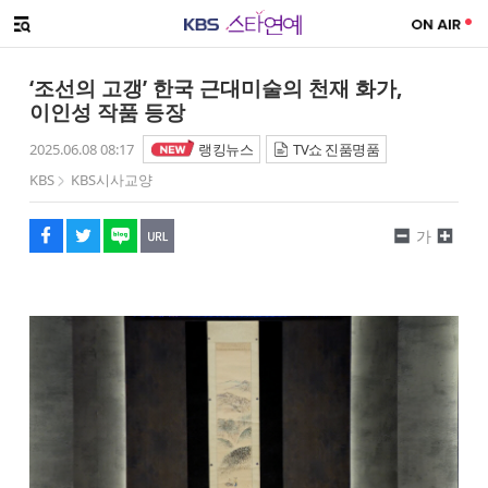
SNS 공유하기
메뉴 열기
페이스북
트위터
네이버
URL복사
글씨 작게보기
글씨 크게보기
‘조선의 고갱’ 한국 근대미술의 천재 화가,
이인성 작품 등장
2025.06.08 08:17
랭킹뉴스
TV쇼 진품명품
KBS
KBS시사교양
가