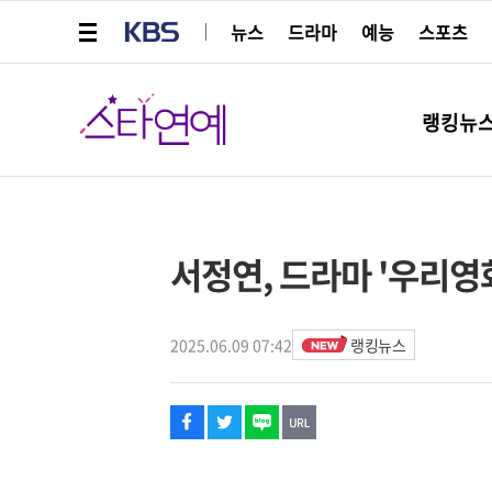
메뉴 열기
KBS
뉴스
드라마
예능
스포츠
스타연예
랭킹뉴
페이스북
트위터
네이버
URL복사
글씨 작게보기
글씨 크게보기
해시태그
스타박스
서정연, 드라마 '우리영
2025.06.09 07:42
랭킹뉴스