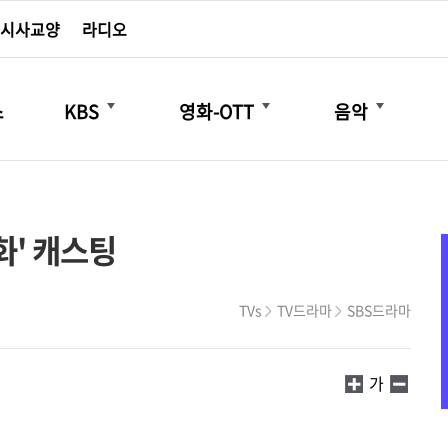
시사교양
라디오
더보기
더보기
더보기
스
KBS
영화-OTT
음악
화' 캐스팅
TVs
TV드라마
SBS드라마
가