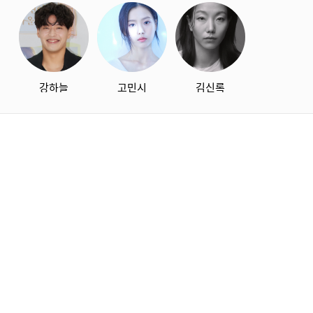
강하늘
고민시
김신록