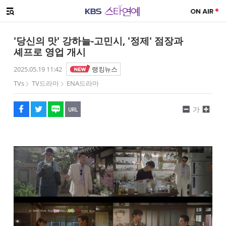
SNS 공유하기
해시태그
메뉴 열기
페이스북
트위터
네이버
URL복사
글씨 작게보기
글씨 크게보기
'당신의 맛' 강하늘-고민시, '정제' 점장과
셰프로 영업 개시
2025.05.19 11:42
랭킹뉴스
TVs
TV드라마
ENA드라마
가