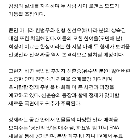
감정의 실체를 자각하며 두 사람 사이 로맨스 모드가
가동될 조짐이다.
뿐만 아니라 한범우와 친형 한선우(배나라 분)의 상속권
대결 또한 치열해진다. 이들의 모친 한여울(오민애 분)
회장이 이끄는 한상이라는 한 지붕 아래 두 형제가 보여줄
신경전과 전략 싸움 역시 본격적으로 펼쳐질 예정이다.
그런가 하면 국밥집 후계자 신춘승(유수빈 분)이 잃어버린
소중한 인재 진명숙의 귀환을 오매불망 기다리며
호시탐탐 정제 주변을 배회해 더 큰 사건과 파장을
예고하고 있다. 신춘승의 등장과 함께 정제가 맞이할
새로운 국면에도 귀추가 주목된다.
정제라는 공간 안에서 인물들의 다양한 맛과 매력을
보여주는 '당신의 맛'은 매주 월, 화요일 밤 10시 ENA
채널을 통해 공개되며, 본방 직후 KT 지니 TV에서 무료