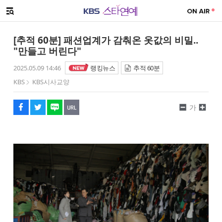
SNS 공유하기
메뉴 열기
페이스북
트위터
네이버
URL복사
글씨 작게보기
글씨 크게보기
[추적 60분] 패션업계가 감춰온 옷값의 비밀..
"만들고 버린다"
2025.05.09 14:46
랭킹뉴스
추적 60분
KBS
KBS시사교양
가