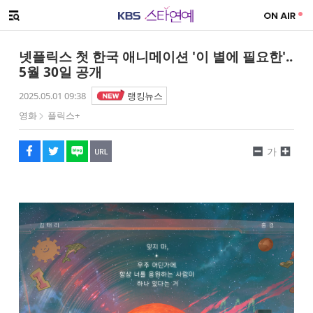
SNS 공유하기
해시태그
메뉴 열기
페이스북
트위터
네이버
URL복사
글씨 작게보기
글씨 크게보기
넷플릭스 첫 한국 애니메이션 '이 별에 필요한'..
5월 30일 공개
2025.05.01 09:38
랭킹뉴스
영화
플릭스+
가