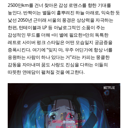
2500만km를 건너 찾아온 감성 로맨스를 향한 기대를
높인다. 반짝이는 별들이 흩뿌려진 하늘 아래로, 익숙한 듯
낯선 2050년 근미래 서울의 풍경은 상상력을 자극하는
한편, 턴테이블과 LP 등 아날로그적인 소품이 주는
감성적인 무드를 더해 <이 별에 필요한>만의 독특한
레트로 사이버 펑크 스타일은 어떤 모습일지 궁금증을
증폭시킨다. 여기에 “잊지 마, 우주 어딘가에 항상 너를
응원하는 사람이 하나 있다는 거”라는 카피는 뭉클한
감동을 자아내며 꿈도 사랑도 진심을 다하는 이들의
따뜻한 연애담이 펼쳐질 것을 예고한다.