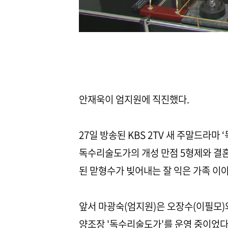
안재욱이 엄지원에 직진했다.
27일 방송된 KBS 2TV 새 주말드라마
독수리술도가의 개성 만점 5형제와 결
된 맏형수가 빚어내는 잘 익은 가족 이
앞서 마광숙(엄지원)은 오장수(이필모)
양조장 '독수리술도가'를 운영 중이었다