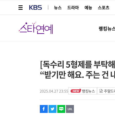
메뉴 열기
KBS
뉴스
드라마
예능
스포츠
스타연예
랭킹뉴
페이스북
트위터
네이버
URL복사
글씨 작게보기
글씨 크게보기
[독수리 5형제를 부탁해
“받기만 해요. 주는 건 
2025.04.27 23:55
랭킹뉴스
주말드라