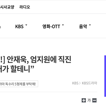
시사교양
라디오
더보기
더보기
더보기
스
KBS
영화-OTT
음악
!] 안재욱, 엄지원에 직진
내가 할테니”
KBS
KBS드라마
마 독수리 5형제를 부탁해!
가