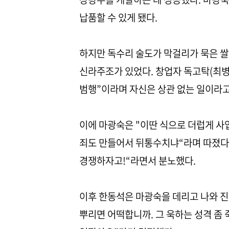
납품할 수 있게 됐다.
하지만 독수리 술도가 막걸리가 묵은 쌀
신라주조가 있었다. 창업자 독고탁(최병
범행”이라며 자신은 상관 없는 일이라
이에 마광숙은 "이딴 식으로 더럽게 사
죄도 만들어서 뒤통수치냐“라며 따졌다
경쟁하자고!“라면서 분노했다.
이후 한동석은 마광숙을 데리고 나와 진
뿌리면 어떡합니까. 그 욱하는 성격 좀