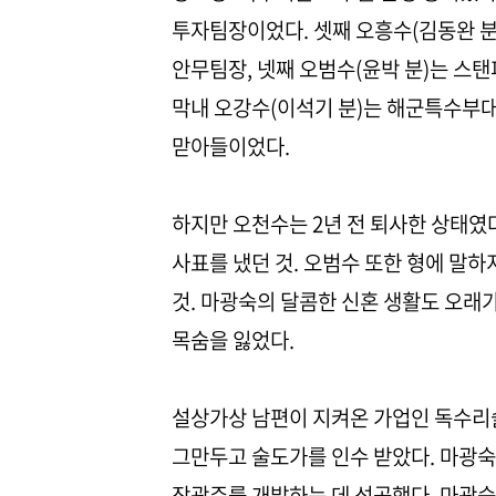
투자팀장이었다. 셋째 오흥수(김동완 
안무팀장, 넷째 오범수(윤박 분)는 스
막내 오강수(이석기 분)는 해군특수부대
맏아들이었다.
하지만 오천수는 2년 전 퇴사한 상태였
사표를 냈던 것. 오범수 또한 형에 말하
것. 마광숙의 달콤한 신혼 생활도 오래
목숨을 잃었다.
설상가상 남편이 지켜온 가업인 독수리
그만두고 술도가를 인수 받았다. 마광
장광주를 개발하는 데 성공했다. 마광숙