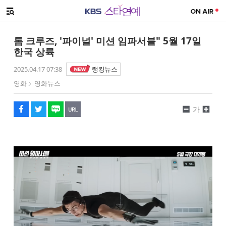
SNS 공유하기
해시태그
메뉴 열기
페이스북
트위터
네이버
URL복사
글씨 작게보기
글씨 크게보기
톰 크루즈, '파이널' 미션 임파서블" 5월 17일
한국 상륙
2025.04.17 07:38
랭킹뉴스
영화
영화뉴스
가